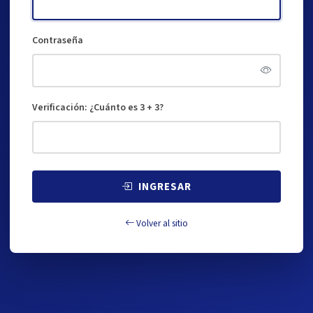
Contraseña
Verificación: ¿Cuánto es 3 + 3?
INGRESAR
Volver al sitio