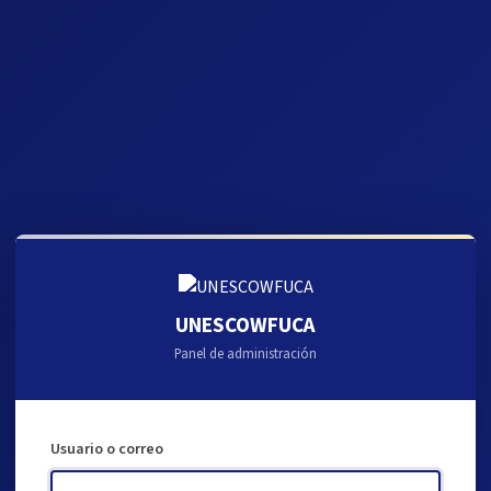
UNESCOWFUCA
Panel de administración
Usuario o correo